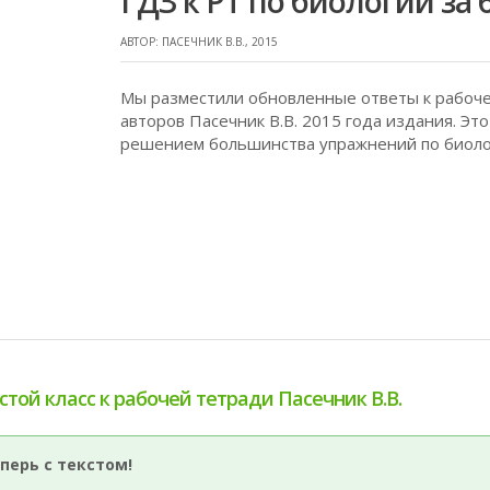
ГДЗ к РТ по биологии за 
АВТОР: ПАСЕЧНИК В.В., 2015
Мы разместили обновленные ответы к рабочей
авторов Пасечник В.В. 2015 года издания. Эт
решением большинства упражнений по биологи
той класс к рабочей тетради Пасечник В.В.
перь с текстом!