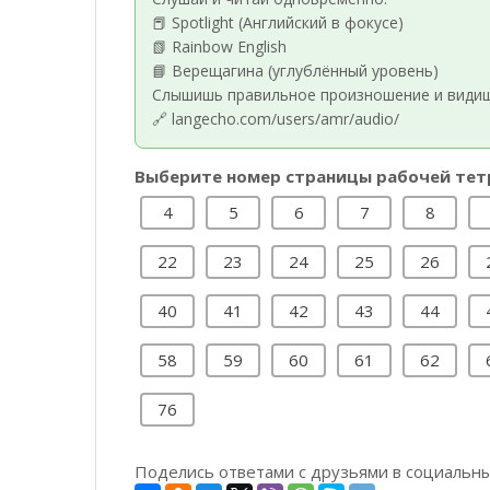
📕 Spotlight (Английский в фокусе)
📗 Rainbow English
📘 Верещагина (углублённый уровень)
Слышишь правильное произношение и видишь
🔗 langecho.com/users/amr/audio/
Выберите номер страницы рабочей тет
4
5
6
7
8
22
23
24
25
26
40
41
42
43
44
58
59
60
61
62
76
Поделись ответами с друзьями в социальны