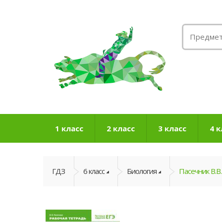
1 класс
2 класс
3 класс
4 к
ГДЗ
6 класс
Биология
Пасечник В.В.