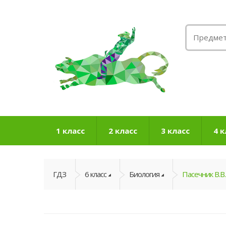
1 класс
2 класс
3 класс
4 к
ГДЗ
6 класс
Биология
Пасечник В.В.