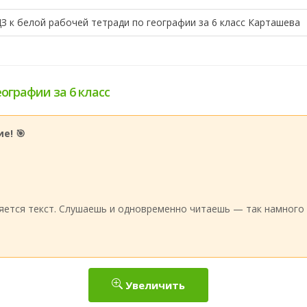
З к белой рабочей тетради по географии за 6 класс Карташева
еографии за 6 класс
е! 🎯
:
яется текст. Слушаешь и одновременно читаешь — так намного 
Увеличить