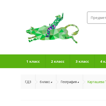
1 класс
2 класс
3 класс
4 к
ГДЗ
6 класс
География
Карташева Т.