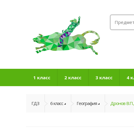
1 класс
2 класс
3 класс
4 к
ГДЗ
6 класс
География
Дронов В.П.,