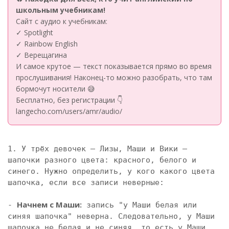
школьным учебникам!
Сайт с аудио к учебникам:
✓ Spotlight
✓ Rainbow English
✓ Верещагина
И самое крутое — текст показывается прямо во время
прослушивания! Наконец-то можно разобрать, что там
бормочут носители 😅
Бесплатно, без регистрации 👇
langecho.com/users/amr/audio/
1. У трёх девочек — Лизы, Маши и Вики — 
шапочки разного цвета: красного, белого и 
синего. Нужно определить, у кого какого цвета 
шапочка, если все записи неверные:

Начнем с Маши:
- 
 запись "у Маши белая или 
синяя шапочка" неверна. Следовательно, у Маши 
шапочка не белая и не синяя, то есть у Маши 