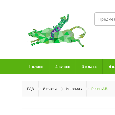
1 класс
2 класс
3 класс
4 к
ГДЗ
8 класс
История
Репин А.В.