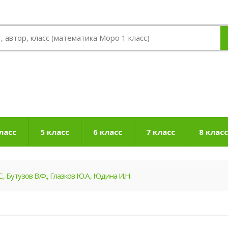
ласс
5 класс
6 класс
7 класс
8 класс
., Бутузов В.Ф., Глазков Ю.А., Юдина И.Н.