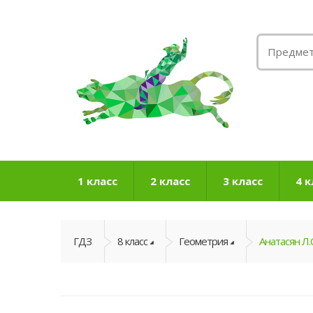
1 класс
2 класс
3 класс
4 к
ГДЗ
8 класс
Геометрия
Анатасян Л.С