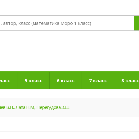
ласс
5 класс
6 класс
7 класс
8 класс
ев В.П., Лапа Н.М., Перегудова Э.Ш.