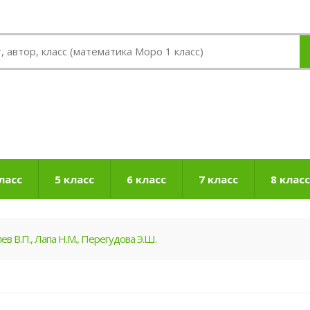
ласс
5 класс
6 класс
7 класс
8 класс
ев В.П., Лапа Н.М., Перегудова Э.Ш.