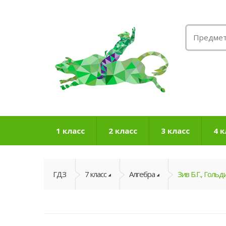
1 класс
2 класс
3 класс
4 к
ГДЗ
7 класс
Алгебра
Зив Б.Г., Гольди