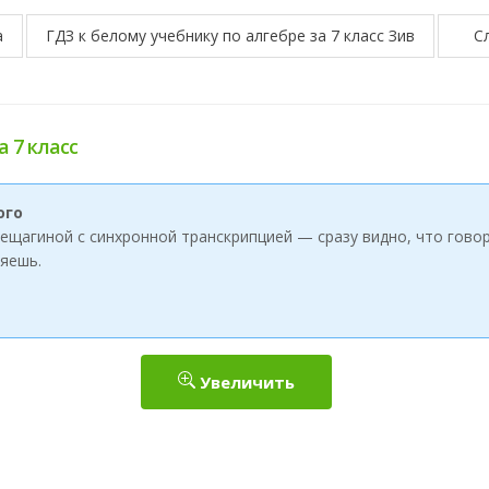
а
ГДЗ к белому учебнику по алгебре за 7 класс Зив
С
а 7 класс
ого
ерещагиной с синхронной транскрипцией — сразу видно, что говор
яешь.
Увеличить