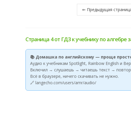
⇐ Предыдущая страниц
Страница 4 от ГДЗ к учебнику по алгебре з
📚 Домашка по английскому — проще прост
Аудио к учебникам Spotlight, Rainbow English и В
Включил → слушаешь → читаешь текст → повтор
Всё в браузере, ничего скачивать не нужно.
🔗 langecho.com/users/amr/audio/