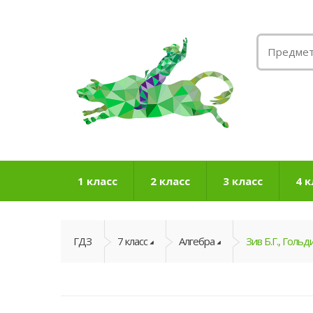
1 класс
2 класс
3 класс
4 к
ГДЗ
7 класс
Алгебра
Зив Б.Г., Гольди