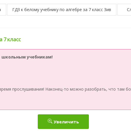
а
ГДЗ к белому учебнику по алгебре за 7 класс Зив
С
а 7 класс
по школьным учебникам!
время прослушивания! Наконец-то можно разобрать, что там бо
Увеличить