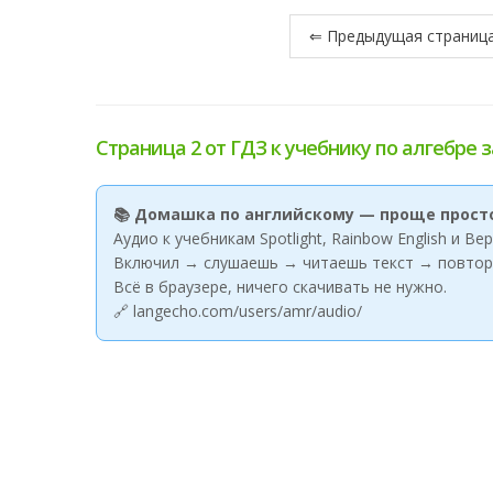
⇐ Предыдущая страниц
Страница 2 от ГДЗ к учебнику по алгебре з
📚 Домашка по английскому — проще прост
Аудио к учебникам Spotlight, Rainbow English и В
Включил → слушаешь → читаешь текст → повтор
Всё в браузере, ничего скачивать не нужно.
🔗 langecho.com/users/amr/audio/