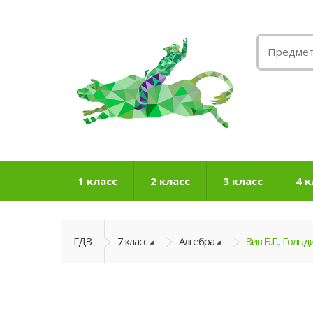
1 класс
2 класс
3 класс
4 к
ГДЗ
7 класс
Алгебра
Зив Б.Г., Гольди