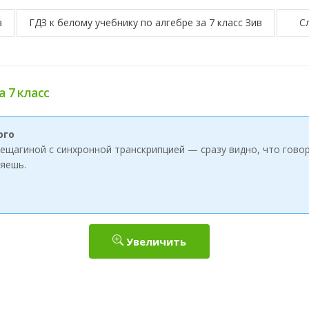
а
ГДЗ к белому учебнику по алгебре за 7 класс Зив
С
а 7 класс
ого
ерещагиной с синхронной транскрипцией — сразу видно, что говор
яешь.
Увеличить