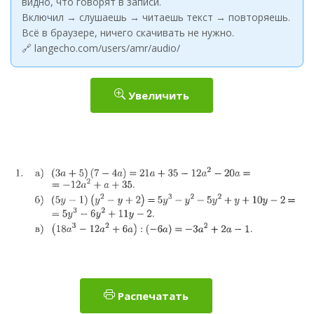
видно, что говорят в записи.
Включил → слушаешь → читаешь текст → повторяешь.
Всё в браузере, ничего скачивать не нужно.
🔗 langecho.com/users/amr/audio/
Увеличить
Распечатать