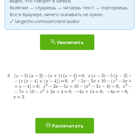
видно, что говорят в записи.
Включил → слушаешь → читаешь текст → повторяешь.
Всё в браузере, ничего скачивать не нужно.
🔗 langecho.com/users/amr/audio/
Увеличить
Распечатать