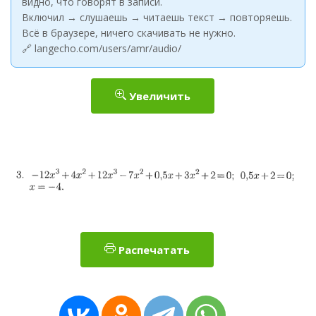
видно, что говорят в записи.
Включил → слушаешь → читаешь текст → повторяешь.
Всё в браузере, ничего скачивать не нужно.
🔗 langecho.com/users/amr/audio/
Увеличить
Распечатать