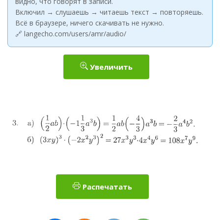
видно, что говорят в записи.
Включил → слушаешь → читаешь текст → повторяешь.
Всё в браузере, ничего скачивать не нужно.
🔗 langecho.com/users/amr/audio/
Увеличить
Распечатать