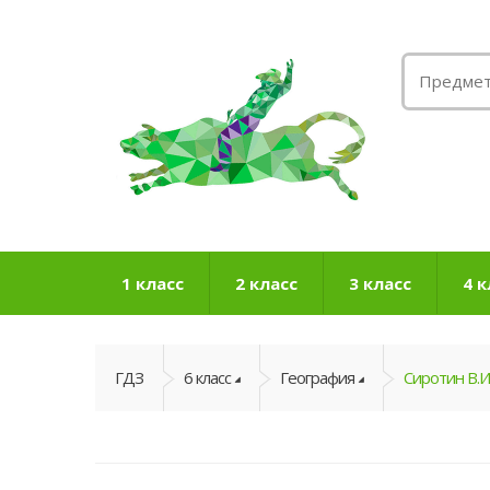
1 класс
2 класс
3 класс
4 к
ГДЗ
6 класс
География
Сиротин В.И