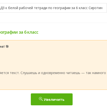
ГДЗ к белой рабочей тетради по географии за 6 класс Сиротин
еографии за 6 класс
е! 🎯
:
яется текст. Слушаешь и одновременно читаешь — так намного 
Увеличить