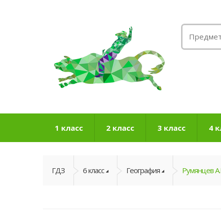
1 класс
2 класс
3 класс
4 к
ГДЗ
6 класс
География
Румянцев А.В