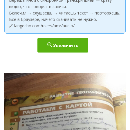
Верещагиной с синхронной транскрипцией — сразу
видно, что говорят в записи.
Включил → слушаешь → читаешь текст → повторяешь.
Всё в браузере, ничего скачивать не нужно.
🔗 langecho.com/users/amr/audio/
Увеличить