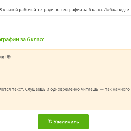
З к синей рабочей тетради по географии за 6 класс Лобжанидзе
ографии за 6 класс
е! 🎯
:
яется текст. Слушаешь и одновременно читаешь — так намного 
Увеличить