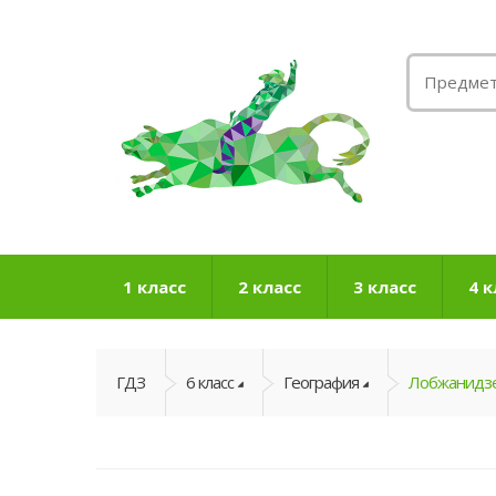
1 класс
2 класс
3 класс
4 к
ГДЗ
6 класс
География
Лобжанидзе 