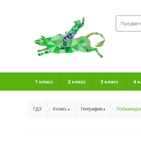
1 класс
2 класс
3 класс
4 к
ГДЗ
6 класс
География
Лобжанидзе 