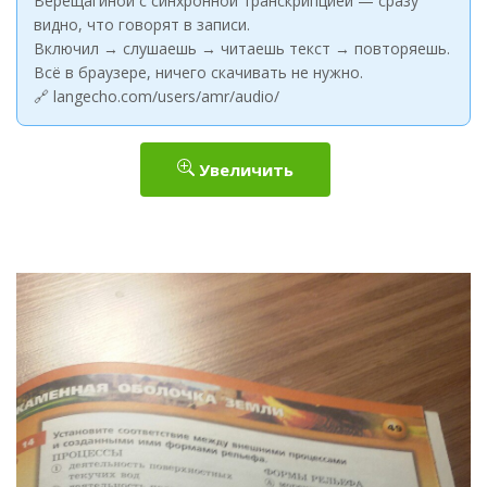
Верещагиной с синхронной транскрипцией — сразу
видно, что говорят в записи.
Включил → слушаешь → читаешь текст → повторяешь.
Всё в браузере, ничего скачивать не нужно.
🔗 langecho.com/users/amr/audio/
Увеличить