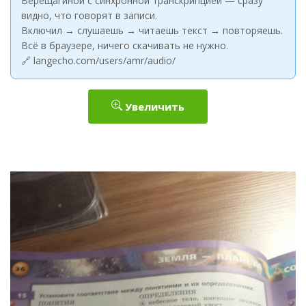
Верещагиной с синхронной транскрипцией — сразу
видно, что говорят в записи.
Включил → слушаешь → читаешь текст → повторяешь.
Всё в браузере, ничего скачивать не нужно.
🔗 langecho.com/users/amr/audio/
Увеличить