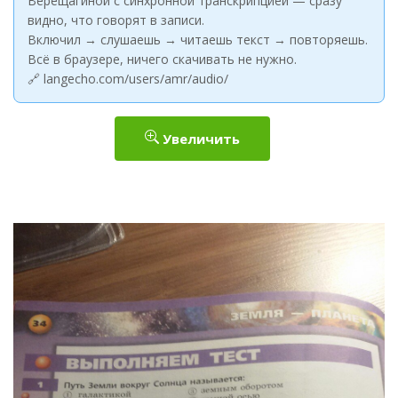
Верещагиной с синхронной транскрипцией — сразу
видно, что говорят в записи.
Включил → слушаешь → читаешь текст → повторяешь.
Всё в браузере, ничего скачивать не нужно.
🔗 langecho.com/users/amr/audio/
Увеличить