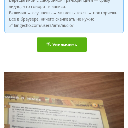
Верещагиной с синхронной транскрипцией — сразу
видно, что говорят в записи.
Включил → слушаешь → читаешь текст → повторяешь.
Всё в браузере, ничего скачивать не нужно.
🔗 langecho.com/users/amr/audio/
Увеличить