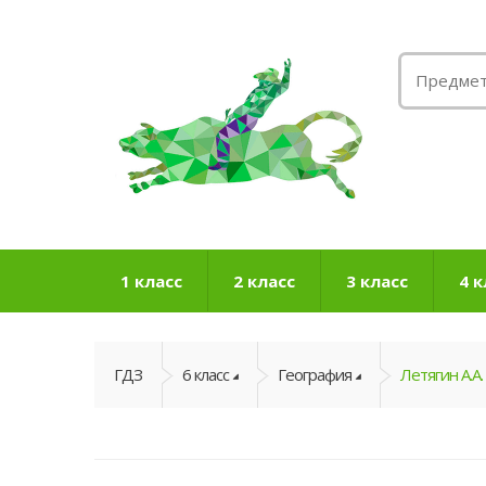
1 класс
2 класс
3 класс
4 к
ГДЗ
6 класс
География
Летягин А.А.