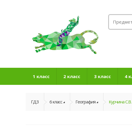
1 класс
2 класс
3 класс
4 к
ГДЗ
6 класс
География
Курчина С.В.