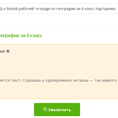
З к белой рабочей тетради по географии за 6 класс Карташева
еографии за 6 класс
е! 🎯
:
яется текст. Слушаешь и одновременно читаешь — так намного 
Увеличить