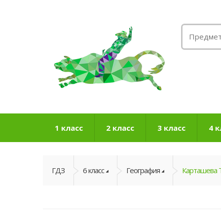
1 класс
2 класс
3 класс
4 к
ГДЗ
6 класс
География
Карташева Т.