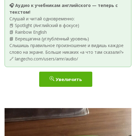
🎧 Аудио к учебникам английского — теперь с
текстом!
Слушай и читай одновременно:
📕 Spotlight (Английский в фокусе)
📗 Rainbow English
📘 Верещагина (углублённый уровень)
Слышишь правильное произношение и видишь каждое
слово на экране. Больше никаких «а что там сказали?»
🔗 langecho.com/users/amr/audio/
Увеличить