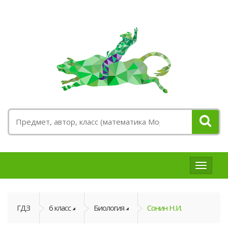
ГДЗ
и
решебн
ГДЗ
6 класс
Биология
Сонин Н.И.