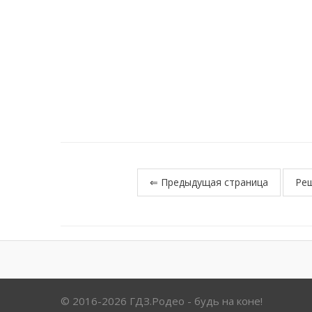
⇐ Предыдущая страница
Реш
© 2016-2026 ГДЗ.Родео - будь на коне!