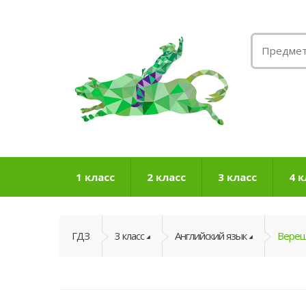
1 класс
2 класс
3 класс
4 к
ГДЗ
3 класс
Английский язык
Вереща