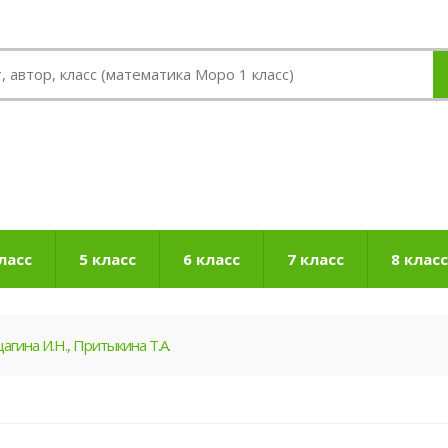
ласс
5 класс
6 класс
7 класс
8 класс
гина И.Н., Притыкина Т.А.