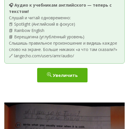
🎧 Аудио к учебникам английского — теперь с
текстом!
Слушай и читай одновременно:
📕 Spotlight (Английский в фокусе)
📗 Rainbow English
📘 Верещагина (углублённый уровень)
Слышишь правильное произношение и видишь каждое
слово на экране. Больше никаких «а что там сказали?»
🔗 langecho.com/users/amr/audio/
Увеличить