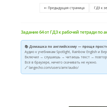
⇐ Предыдущая страница
ГДЗ к з
Задание 64 от ГДЗ к рабочей тетради по а
📚 Домашка по английскому — проще прост
Аудио к учебникам Spotlight, Rainbow English и В
Включил → слушаешь → читаешь текст → повтор
Всё в браузере, ничего скачивать не нужно.
🔗 langecho.com/users/amr/audio/