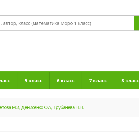
ласс
5 класс
6 класс
7 класс
8 класс
това М.З., Денисенко О.А., Трубанева Н.Н.