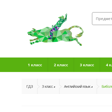
1 класс
2 класс
3 класс
4 к
ГДЗ
3 класс
Английский язык
Биболе