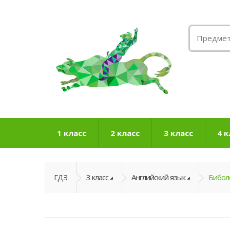
1 класс
2 класс
3 класс
4 к
ГДЗ
3 класс
Английский язык
Биболе