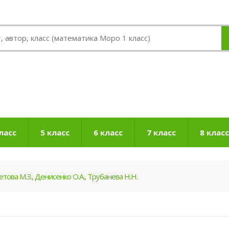
ласс
5 класс
6 класс
7 класс
8 класс
това М.З., Денисенко О.А., Трубанева Н.Н.