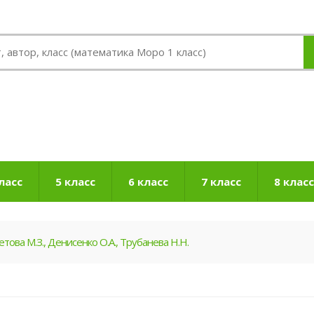
ласс
5 класс
6 класс
7 класс
8 класс
това М.З., Денисенко О.А., Трубанева Н.Н.