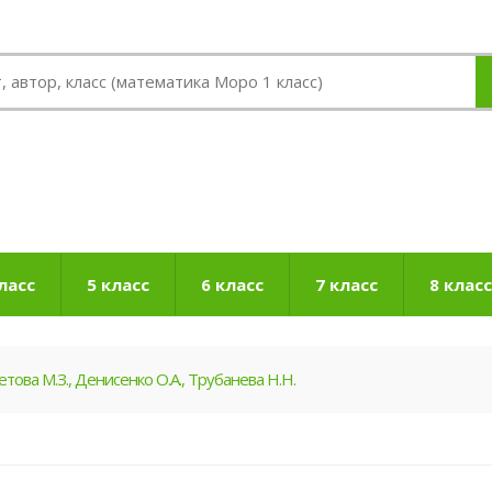
ласс
5 класс
6 класс
7 класс
8 класс
това М.З., Денисенко О.А., Трубанева Н.Н.