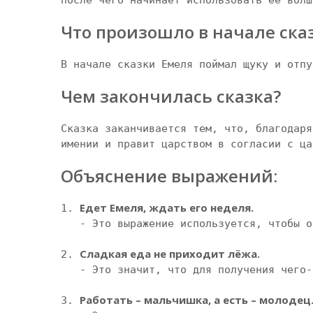
после чего начинает использовать ее волш
Что произошло в начале ска
В начале сказки Емеля поймал щуку и отпу
Чем закончилась сказка?
Сказка заканчивается тем, что, благодаря
имении и правит царством в согласии с ца
Объяснение выражений:
Едет Емеля, ждать его неделя.
1. 
   - Это выражение используется, чтобы описать человека медлительного, который долго выполняет задачи и заставляет других ждать.

Сладкая еда не приходит лёжа.
2. 
   - Это значит, что для получения чего-то хорошего нужно потрудиться. Без работы человек не получит удовольствий и благ.

Работать – мальчишка, а есть – молодец
3. 