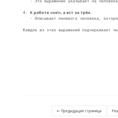
   - Это выражение указывает на человека, который не любит работать, но охотно ест и пользуется плодами чужого труда.

К работе «ох!», а ест за трёх.
4. 
   - Описывает ленивого человека, которому трудно работать, но который не прочь хорошо поесть.

Каждое из этих выражений подчеркивает че
⇐ Предыдущая страница
Реш