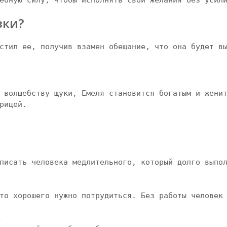
ебную силу, чтобы исполнять свои желания без усили
зки?
стил ее, получив взамен обещание, что она будет вы
 волшебству щуки, Емеля становится богатым и женит
рицей.

.