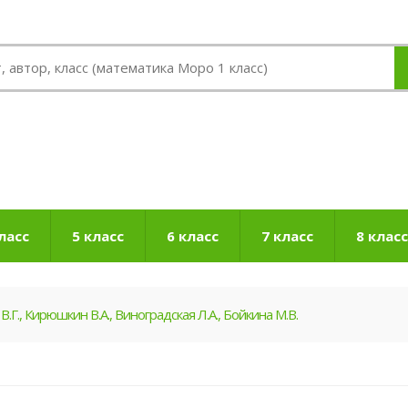
ласс
5 класс
6 класс
7 класс
8 класс
В.Г., Кирюшкин В.А., Виноградская Л.А., Бойкина М.В.