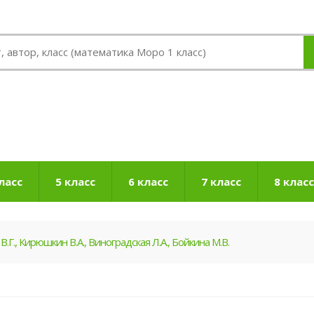
ласс
5 класс
6 класс
7 класс
8 класс
В.Г., Кирюшкин В.А., Виноградская Л.А., Бойкина М.В.