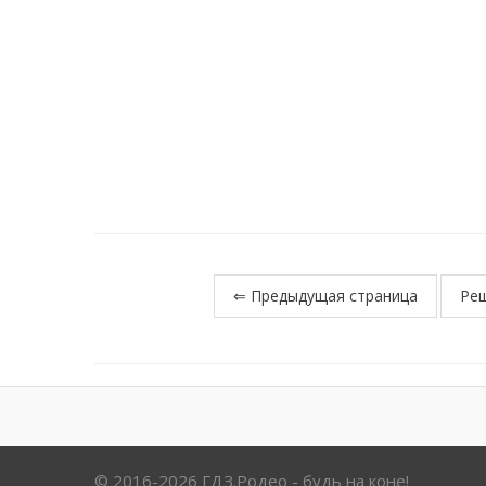
⇐ Предыдущая страница
Реш
© 2016-2026 ГДЗ.Родео - будь на коне!