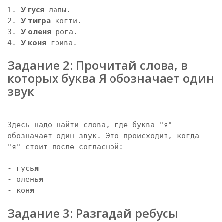
У гуся
1. 
 лапы.

У тигра
2. 
 когти.

У оленя
3. 
 рога.

У коня
4. 
 грива.

Задание 2: Прочитай слова, в 
которых буква Я обозначает один 
звук
Здесь надо найти слова, где буква "я" 
обозначает один звук. Это происходит, когда 
"я" стоит после согласной:

я
- гусь
я
- олень
я
- кон
Задание 3: Разгадай ребусы