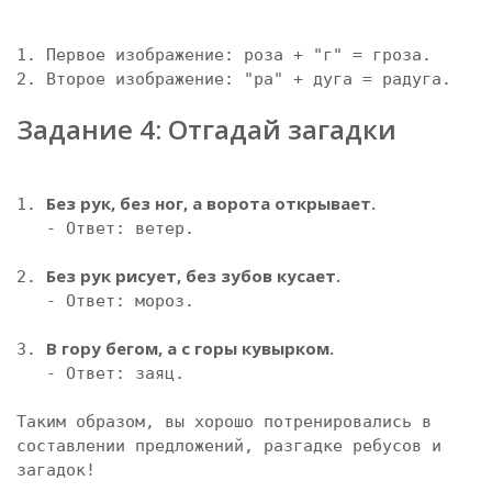
1. Первое изображение: роза + "г" = гроза.

2. Второе изображение: "ра" + дуга = радуга.

Задание 4: Отгадай загадки
Без рук, без ног, а ворота открывает.
1. 
   - Ответ: ветер.

Без рук рисует, без зубов кусает.
2. 
   - Ответ: мороз.

В гору бегом, а с горы кувырком.
3. 
   - Ответ: заяц. 

Таким образом, вы хорошо потренировались в 
составлении предложений, разгадке ребусов и 
загадок!